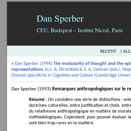
Dan Sperber
CEU, Budapest – Institut Nicod, Paris
RECENT
| AL
«
Dan Sperber (1994)
The modularity of thought and the ep
representations
. In L. A. Hirschfeld & S. A. Gelman (eds.),
Mapp
Domain Specificity in Cognition and Culture
(Cambridge Universi
Dan Sperber (1993)
Remarques anthropologiques sur le re
Résumé
: On considère une série de distinctions : en
doctrines culturelles, entre justification et choix, 
du relativisme anthropologique en matière de morale. 
méthodologiques. Cependant, pour pouvoir évaluer la
sont bien trop rares en la matière.