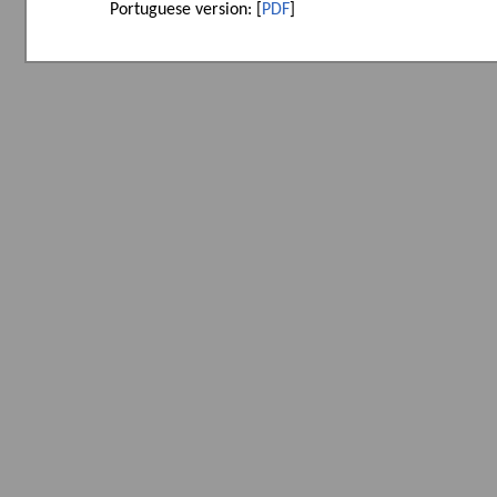
Portuguese version: [
PDF
]