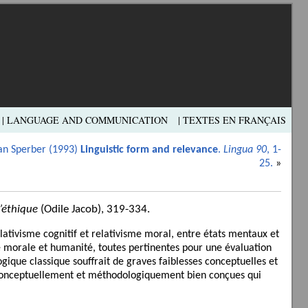
| LANGUAGE AND COMMUNICATION
| TEXTES EN FRANÇAIS
an Sperber (1993)
Linguistic form and relevance
.
Lingua 90
, 1-
25.
»
’éthique
(Odile Jacob), 319-334.
lativisme cognitif et relativisme moral, entre états mentaux et
té morale et humanité, toutes pertinentes pour une évaluation
ique classique souffrait de graves faiblesses conceptuelles et
s conceptuellement et méthodologiquement bien conçues qui