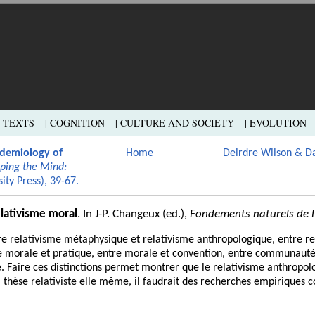
L TEXTS
| COGNITION
| CULTURE AND SOCIETY
| EVOLUTION
idemiology of
Home
Deirdre Wilson & D
ing the Mind:
ty Press), 39-67.
lativisme moral
. In J-P. Changeux (ed.),
Fondements naturels de l
tre relativisme métaphysique et relativisme anthropologique, entre re
entre morale et pratique, entre morale et convention, entre communau
Faire ces distinctions permet montrer que le relativisme anthropolog
 thèse relativiste elle même, il faudrait des recherches empirique